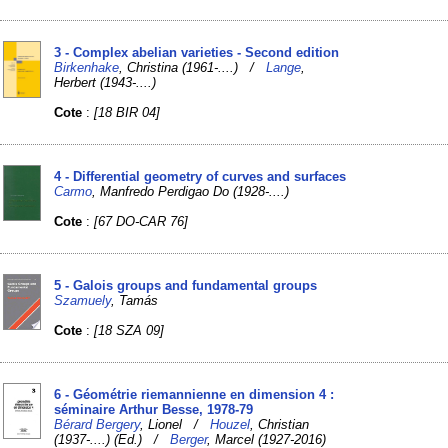
3 - Complex abelian varieties - Second edition
Birkenhake
, Christina (1961-....) /
Lange
,
Herbert (1943-....)
Cote
:
[18 BIR 04]
4 - Differential geometry of curves and surfaces
Carmo
, Manfredo Perdigao Do (1928-....)
Cote
:
[67 DO-CAR 76]
5 - Galois groups and fundamental groups
Szamuely
, Tamás
Cote
:
[18 SZA 09]
6 - Géométrie riemannienne en dimension 4 :
séminaire Arthur Besse, 1978-79
Bérard Bergery
, Lionel /
Houzel
, Christian
(1937-....) (Ed.) /
Berger
, Marcel (1927-2016)