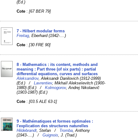
(Ed.)
Cote
:
[67 BER 79]
7 - Hilbert modular forms
Freitag
, Eberhard (1942-....)
Cote
:
[30 FRE 90]
8 - Mathematics : its content, methods and
meaning : Part three (of six parts) : partial
differential equations, curves and surfaces
Aleksandrov
, Aleksandr Danilovich (1912-1999)
(Ed.) /
Lavrentiev
, Mikhaïl Alekseïevitch (1900-
1980) (Ed.) /
Kolmogorov
, Andrej Nikolaevič
(1903-1987) (Ed.)
Cote
:
[03.5 ALE 63-1]
9 - Mathématiques et formes optimales :
l'explication des structures naturelles
Hildebrandt
, Stefan /
Tromba
, Anthony
(1943-....) /
Guignois
, J. (Trad.)