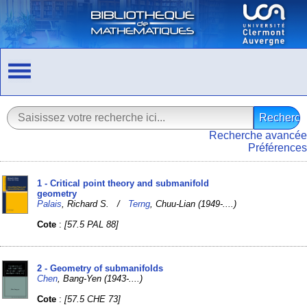
Recherche avancée
Préférences
1 - Critical point theory and submanifold
geometry
Palais
, Richard S. /
Terng
, Chuu-Lian (1949-....)
Cote
:
[57.5 PAL 88]
2 - Geometry of submanifolds
Chen
, Bang-Yen (1943-....)
Cote
:
[57.5 CHE 73]