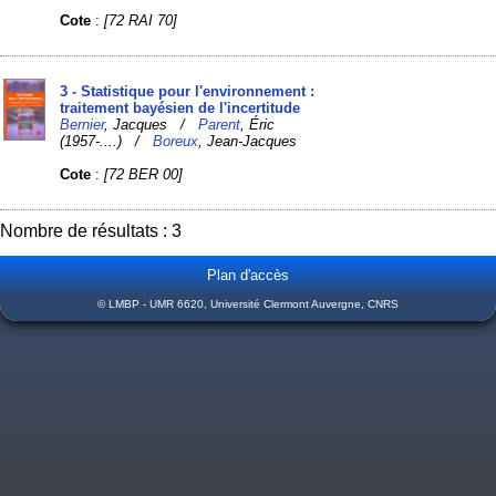
Cote
:
[72 RAI 70]
3 - Statistique pour l'environnement :
traitement bayésien de l'incertitude
Bernier
, Jacques /
Parent
, Éric
(1957-....) /
Boreux
, Jean-Jacques
Cote
:
[72 BER 00]
Nombre de résultats : 3
Plan d'accès
© LMBP - UMR 6620, Université Clermont Auvergne, CNRS