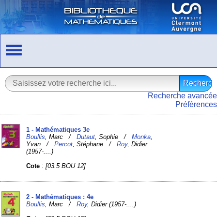
Recherche avancée
Préférences
1 - Mathématiques 3e
Boullis
, Marc /
Dutaut
, Sophie /
Monka
,
Yvan /
Percot
, Stéphane /
Roy
, Didier
(1957-....)
Cote
:
[03.5 BOU 12]
2 - Mathématiques : 4e
Boullis
, Marc /
Roy
, Didier (1957-....)