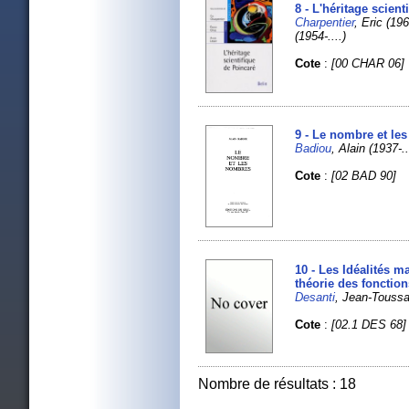
8 - L'héritage scien
Charpentier
, Eric (19
(1954-....)
Cote
:
[00 CHAR 06]
9 - Le nombre et le
Badiou
, Alain (1937-..
Cote
:
[02 BAD 90]
10 - Les Idéalités 
théorie des fonction
Desanti
, Jean-Toussa
Cote
:
[02.1 DES 68]
Nombre de résultats : 18