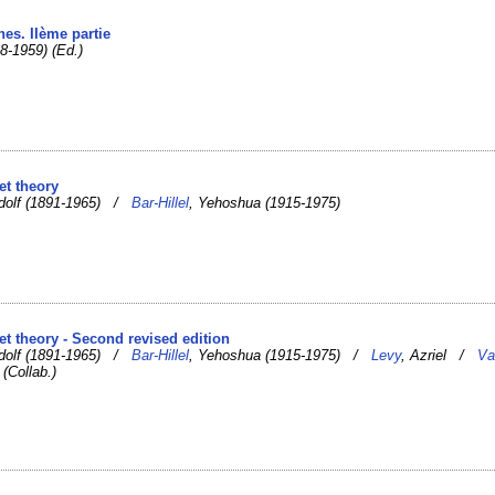
nes. IIème partie
8-1959) (Ed.)
et theory
dolf (1891-1965) /
Bar-Hillel
, Yehoshua (1915-1975)
et theory - Second revised edition
dolf (1891-1965) /
Bar-Hillel
, Yehoshua (1915-1975) /
Levy
, Azriel /
Va
) (Collab.)