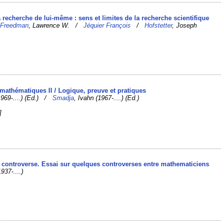
a recherche de lui-même : sens et limites de la recherche scientifique
/
Freedman
, Lawrence W. /
Jéquier François
/
Hofstetter
, Joseph
 mathématiques II / Logique, preuve et pratiques
1969-....) (Ed.) /
Smadja
, Ivahn (1967-....) (Ed.)
]
 la controverse. Essai sur quelques controverses entre mathematiciens
937-....)