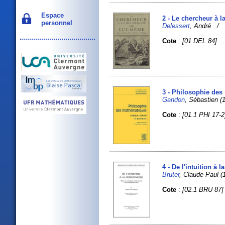
Espace
2 - Le chercheur à l
personnel
Delessert
, André 
Cote
:
[01 DEL 84]
3 - Philosophie des
Gandon
, Sébastien (
Cote
:
[01.1 PHI 17-2
4 - De l'intuition à
Bruter
, Claude Paul (1
Cote
:
[02.1 BRU 87]