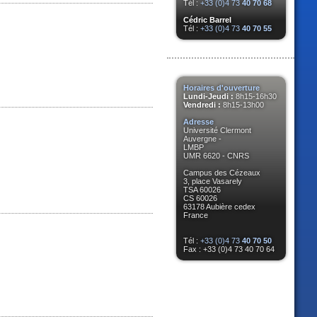
Tél :
+33 (0)4 73
40 70 68
Cédric Barrel
Tél :
+33 (0)4 73
40 70 55
Horaires d'ouverture
Lundi-Jeudi :
8h15-16h30
Vendredi :
8h15-13h00
Adresse
Université Clermont
Auvergne -
LMBP
UMR 6620 - CNRS
Campus des Cézeaux
3, place Vasarely
TSA 60026
CS 60026
63178 Aubière cedex
France
Tél :
+33 (0)4 73
40 70 50
Fax : +33 (0)4 73 40 70 64