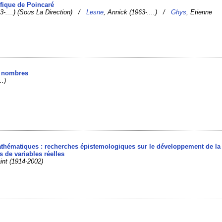
tifique de Poincaré
63-....) (Sous La Direction) /
Lesne
, Annick (1963-....) /
Ghys
, Etienne
s nombres
..)
mathématiques : recherches épistemologiques sur le développement de la
s de variables réelles
int (1914-2002)