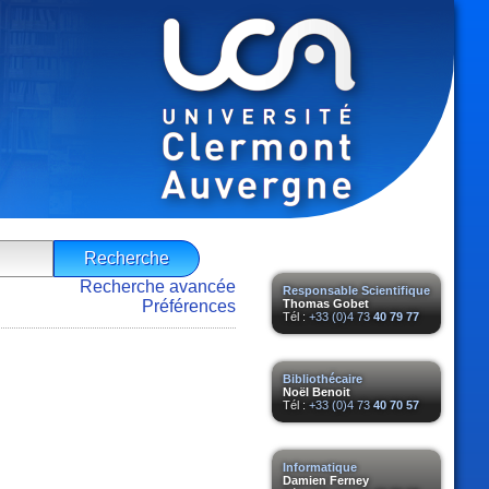
Recherche avancée
Responsable Scientifique
Préférences
Thomas Gobet
Tél :
+33 (0)4 73
40 79 77
Bibliothécaire
Noël Benoit
Tél :
+33 (0)4 73
40 70 57
Informatique
Damien Ferney