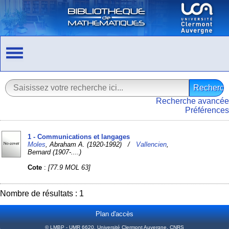
Recherche avancée
Préférences
1 - Communications et langages
Moles
, Abraham A. (1920-1992) /
Vallencien
,
Bernard (1907-....)
Cote
:
[77.9 MOL 63]
Nombre de résultats : 1
Plan d'accès
© LMBP - UMR 6620, Université Clermont Auvergne, CNRS