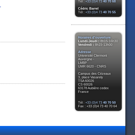
Tél :
+33 (0)4 73
40 70 68
-
Cédric Barrel
Tél :
+33 (0)4 73
40 70 55
Horaires d'ouverture
Lundi-Jeudi :
8h15-16h30
Vendredi :
8h15-13h00
Adresse
Université Clermont
Auvergne -
LMBP
UMR 6620 - CNRS
Campus des Cézeaux
3, place Vasarely
TSA 60026
CS 60026
63178 Aubière cedex
France
Tél :
+33 (0)4 73
40 70 50
Fax : +33 (0)4 73 40 70 64