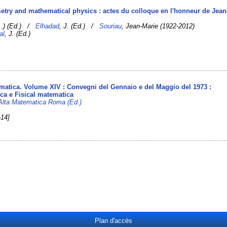
etry and mathematical physics : actes du colloque en l'honneur de Jean
...) (Ed.) /
Elhadad
, J. (Ed.) /
Souriau
, Jean-Marie (1922-2012)
al
, J. (Ed.)
atica. Volume XIV : Convegni del Gennaio e del Maggio del 1973 :
ca e Fisical matematica
i Alta Matematica Roma (Ed.)
14]
Plan d'accès