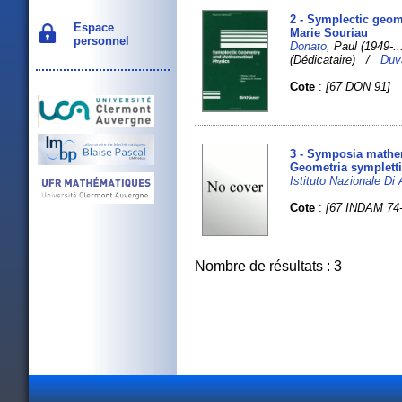
2 - Symplectic geom
Espace
Marie Souriau
personnel
Donato
, Paul (1949-.
(Dédicataire) /
Duv
Cote
:
[67 DON 91]
3 - Symposia mathem
Geometria sympletti
Istituto Nazionale D
Cote
:
[67 INDAM 74-
Nombre de résultats : 3