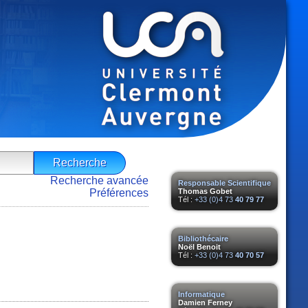
Recherche avancée
Responsable Scientifique
Préférences
Thomas Gobet
Tél :
+33 (0)4 73
40 79 77
Bibliothécaire
Noël Benoit
Tél :
+33 (0)4 73
40 70 57
Informatique
Damien Ferney