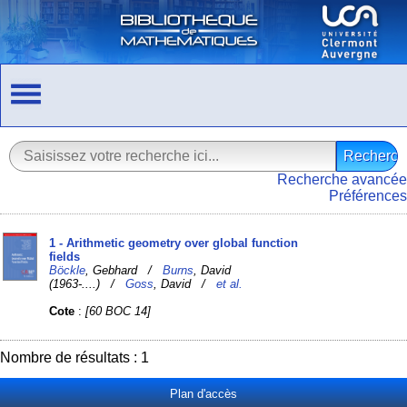
Recherche avancée
Préférences
1 - Arithmetic geometry over global function
fields
Böckle
, Gebhard /
Burns
, David
(1963-....) /
Goss
, David /
et al.
Cote
:
[60 BOC 14]
Nombre de résultats : 1
Plan d'accès