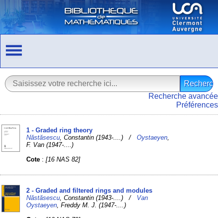
Recherche avancée
Préférences
1 - Graded ring theory
Năstăsescu
, Constantin (1943-....) /
Oystaeyen
,
F. Van (1947-....)
Cote
:
[16 NAS 82]
2 - Graded and filtered rings and modules
Năstăsescu
, Constantin (1943-....) /
Van
Oystaeyen
, Freddy M. J. (1947-....)