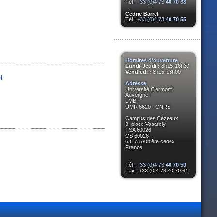
Tél :
+33 (0)4 73
40 70 68
Cédric Barrel
Tél :
+33 (0)4 73
40 70 55
Horaires d'ouverture
Lundi-Jeudi :
8h15-16h30
Vendredi :
8h15-13h00
el
Adresse
Université Clermont
Auvergne -
LMBP
UMR 6620 - CNRS
Campus des Cézeaux
3, place Vasarely
TSA 60026
CS 60026
63178 Aubière cedex
France
Tél :
+33 (0)4 73
40 70 50
Fax : +33 (0)4 73 40 70 64