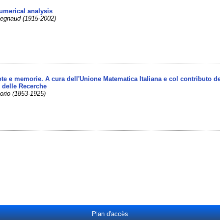
numerical analysis
Begnaud (1915-2002)
Note e memorie. A cura dell'Unione Matematica Italiana e col contributo d
 delle Recerche
orio (1853-1925)
Plan d'accès