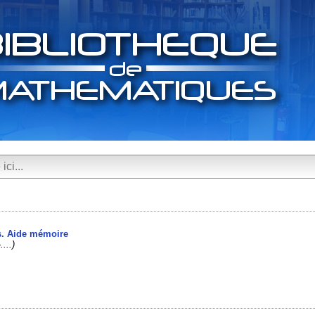
is. Aide mémoire
...)