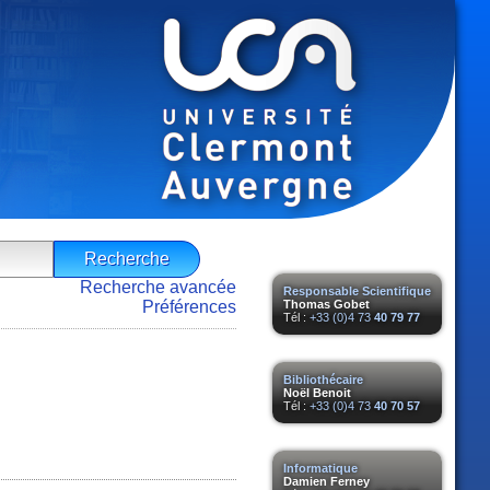
Recherche avancée
Responsable Scientifique
Préférences
Thomas Gobet
Tél :
+33 (0)4 73
40 79 77
Bibliothécaire
Noël Benoit
Tél :
+33 (0)4 73
40 70 57
Informatique
Damien Ferney