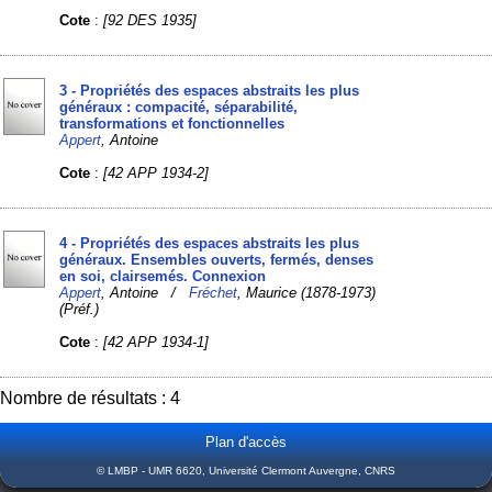
Cote
:
[92 DES 1935]
3 - Propriétés des espaces abstraits les plus
généraux : compacité, séparabilité,
transformations et fonctionnelles
Appert
, Antoine
Cote
:
[42 APP 1934-2]
4 - Propriétés des espaces abstraits les plus
généraux. Ensembles ouverts, fermés, denses
en soi, clairsemés. Connexion
Appert
, Antoine /
Fréchet
, Maurice (1878-1973)
(Préf.)
Cote
:
[42 APP 1934-1]
Nombre de résultats : 4
Plan d'accès
© LMBP - UMR 6620, Université Clermont Auvergne, CNRS