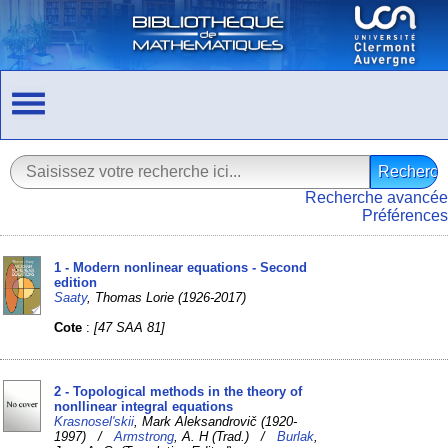
Recherche avancée
Préférences
1 - Modern nonlinear equations - Second
edition
Saaty
, Thomas Lorie (1926-2017)
Cote
:
[47 SAA 81]
2 - Topological methods in the theory of
nonllinear integral equations
Krasnosel'skii
, Mark Aleksandrovič (1920-
1997) /
Armstrong
, A. H (Trad.) /
Burlak
,