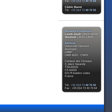
Tél :
+33 (0)4 73
40 70 68
Cédric Barrel
Tél :
+33 (0)4 73
40 70 55
Horaires d'ouverture
Lundi-Jeudi :
8h15-16h30
Vendredi :
8h15-13h00
Adresse
Université Clermont
Auvergne -
LMBP
UMR 6620 - CNRS
Campus des Cézeaux
3, place Vasarely
TSA 60026
CS 60026
63178 Aubière cedex
France
Tél :
+33 (0)4 73
40 70 50
Fax : +33 (0)4 73 40 70 64