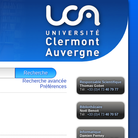
Recherche avancée
Responsable Scientifique
Préférences
Thomas Gobet
Tél :
+33 (0)4 73
40 79 77
Bibliothécaire
Noël Benoit
Tél :
+33 (0)4 73
40 70 57
Informatique
Damien Ferney