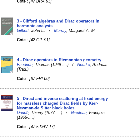
Cote
:
[47 BRA 93]
3 - Clifford algebras and Dirac operators in
harmonic analysis
Gilbert
, John E. /
Murray
, Margaret A. M.
Cote
:
[42 GIL 91]
4 - Dirac operators in Riemannian geometry
Friedrich
, Thomas (1949-....) /
Nestke
, Andreas
(Trad.)
Cote
:
[67 FRI 00]
5 - Direct and inverse scattering at fixed energy
for massless charged Dirac fields by Kerr-
Newman-de Sitter black holes
Daudé
, Thierry (1977-....) /
Nicoleau
, François
(1965-....)
Cote
:
[47.5 DAV 17]