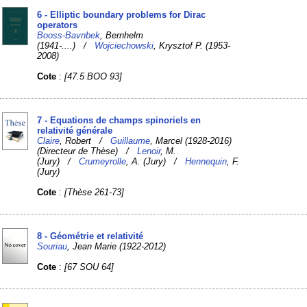
6 - Elliptic boundary problems for Dirac
operators
Booss-Bavnbek
, Bernhelm
(1941-....) /
Wojciechowski
, Krysztof P. (1953-
2008)
Cote
:
[47.5 BOO 93]
7 - Equations de champs spinoriels en
relativité générale
Claire
, Robert /
Guillaume
, Marcel (1928-2016)
(Directeur de Thèse) /
Lenoir
, M.
(Jury) /
Crumeyrolle
, A. (Jury) /
Hennequin
, F.
(Jury)
Cote
:
[Thèse 261-73]
8 - Géométrie et relativité
Souriau
, Jean Marie (1922-2012)
Cote
:
[67 SOU 64]