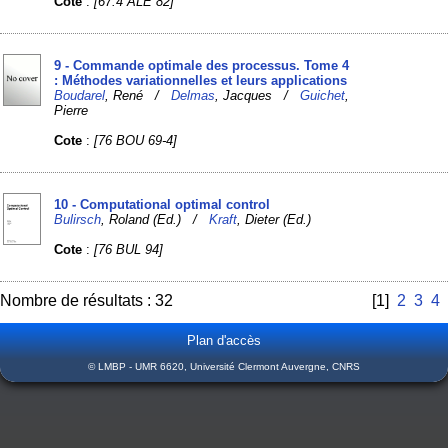
Cote
:
[67.4 ALE 82]
9 - Commande optimale des processus. Tome 4
: Méthodes variationnelles et leurs applications
Boudarel
, René /
Delmas
, Jacques /
Guichet
,
Pierre
Cote
:
[76 BOU 69-4]
10 - Computational optimal control
Bulirsch
, Roland (Ed.) /
Kraft
, Dieter (Ed.)
Cote
:
[76 BUL 94]
Nombre de résultats : 32
[1]
2
3
4
Plan d'accès
© LMBP - UMR 6620, Université Clermont Auvergne, CNRS