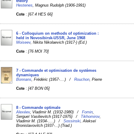
theory
Hestenes
, Magnus Rudolph (1906-1991)
Cote
:
[67.4 HES 66]
6 - Colloquium on methods of optimization :
held in Novosibirsk-USSR, June 1968
Moiseev
, Nikita Nikolaevich (1917-) (Ed.)
Cote
:
[76 MOI 70]
7 - Commande et optimisation de systèmes
dynamiques
Bonnans
, Frédéric (1957-....) /
Rouchon
, Pierre
Cote
:
[47 BON 05]
8 - Commande optimale
Alexéev
, Vladimir M. (1932-1980) /
Fomin
,
Sergueï Vasilievitch (1917-1975) /
Tikhomirov
,
Vladimir M. (1934-.....) /
Sossinski
, Alekseï
Bronislavovitch (1937-...) (Trad.)