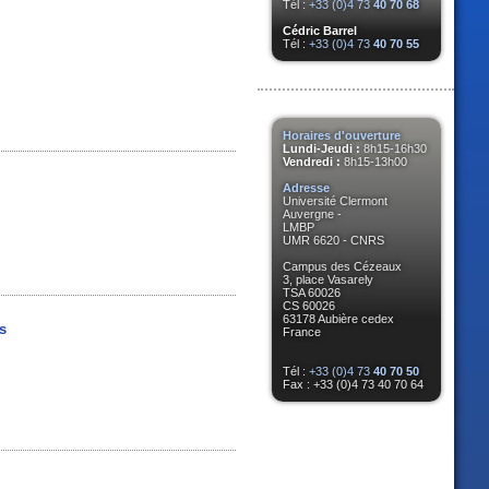
Tél :
+33 (0)4 73
40 70 68
Cédric Barrel
Tél :
+33 (0)4 73
40 70 55
Horaires d'ouverture
Lundi-Jeudi :
8h15-16h30
Vendredi :
8h15-13h00
Adresse
Université Clermont
Auvergne -
LMBP
UMR 6620 - CNRS
Campus des Cézeaux
3, place Vasarely
TSA 60026
CS 60026
63178 Aubière cedex
s
France
Tél :
+33 (0)4 73
40 70 50
Fax : +33 (0)4 73 40 70 64