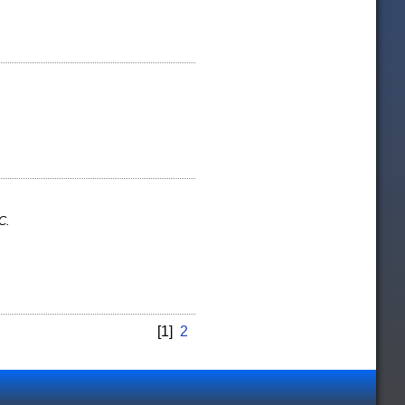
 C.
[1]
2