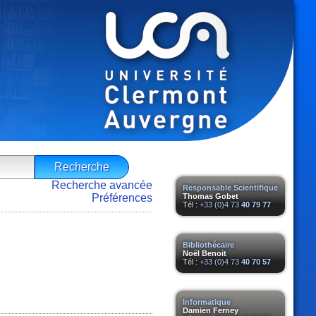
Recherche avancée
Responsable Scientifique
Préférences
Thomas Gobet
Tél :
+33 (0)4 73
40 79 77
Bibliothécaire
Noël Benoit
Tél :
+33 (0)4 73
40 70 57
Informatique
Damien Ferney