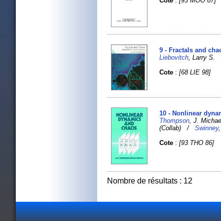
Cote
:
[93 MOO 87]
9 - Fractals and chao
Liebovitch
, Larry S.
Cote
:
[68 LIE 98]
10 - Nonlinear dyna
Thompson
, J. Micha
(Collab) /
Swinney
Cote
:
[93 THO 86]
Nombre de résultats : 12