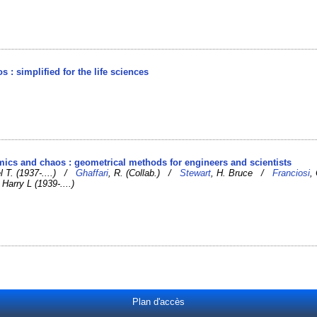
s : simplified for the life sciences
mics and chaos : geometrical methods for engineers and scientists
el T. (1937-....) /
Ghaffari
, R. (Collab.) /
Stewart
, H. Bruce /
Franciosi
,
, Harry L (1939-....)
Plan d'accès