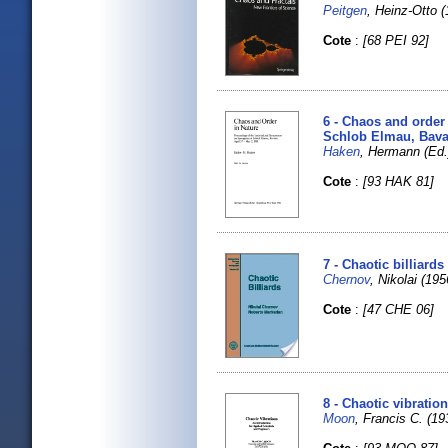
Peitgen
, Heinz-Otto 
Cote
:
[68 PEI 92]
6 - Chaos and order
Schlob Elmau, Bavar
Haken
, Hermann (Ed.
Cote
:
[93 HAK 81]
7 - Chaotic billiards
Chernov
, Nikolai (19
Cote
:
[47 CHE 06]
8 - Chaotic vibratio
Moon
, Francis C. (193