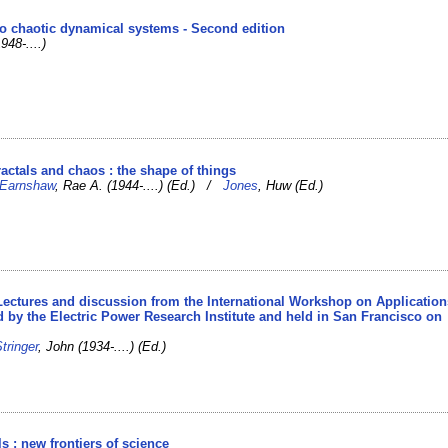
 to chaotic dynamical systems - Second edition
948-....)
fractals and chaos : the shape of things
Earnshaw
, Rae A. (1944-....) (Ed.) /
Jones
, Huw (Ed.)
 Lectures and discussion from the International Workshop on Application
 by the Electric Power Research Institute and held in San Francisco on
tringer
, John (1934-....) (Ed.)
ls : new frontiers of science