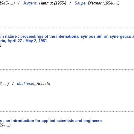
(1945-....) /
Jürgens
, Hartmut (1955-) /
Saupe
, Dietmar (1954-....)
 in nature : proceedings of the international symposium on synergetics a
ia, April 27 - May 2, 1981
)
56-....) /
Markarian
, Roberto
ns : an introduction for applied scientists and engineers
9-....)