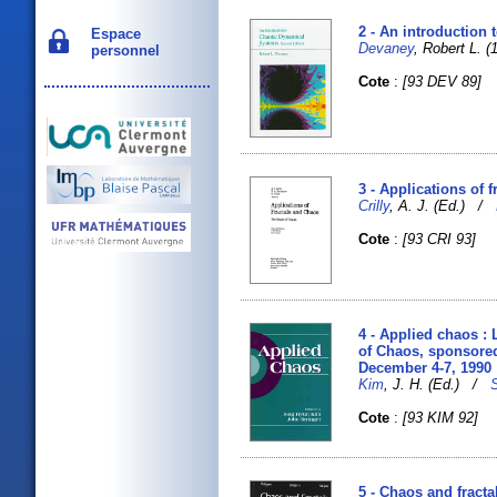
2 - An introduction
Espace
Devaney
, Robert L. (1
personnel
Cote
:
[93 DEV 89]
3 - Applications of 
Crilly
, A. J. (Ed.) /
Cote
:
[93 CRI 93]
4 - Applied chaos :
of Chaos, sponsored
December 4-7, 1990
Kim
, J. H. (Ed.) /
S
Cote
:
[93 KIM 92]
5 - Chaos and fracta