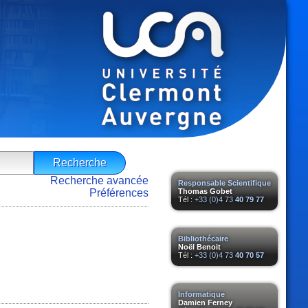
Recherche avancée
Responsable Scientifique
Préférences
Thomas Gobet
Tél :
+33 (0)4 73
40 79 77
Bibliothécaire
Noël Benoit
Tél :
+33 (0)4 73
40 70 57
Informatique
Damien Ferney