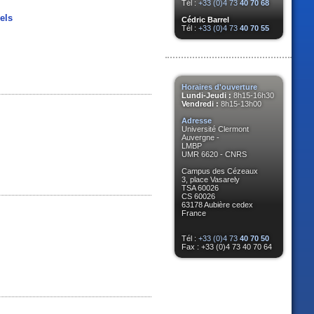
Tél :
+33 (0)4 73
40 70 68
els
Cédric Barrel
Tél :
+33 (0)4 73
40 70 55
Horaires d'ouverture
Lundi-Jeudi :
8h15-16h30
Vendredi :
8h15-13h00
Adresse
Université Clermont
Auvergne -
LMBP
UMR 6620 - CNRS
Campus des Cézeaux
3, place Vasarely
TSA 60026
CS 60026
63178 Aubière cedex
France
Tél :
+33 (0)4 73
40 70 50
Fax : +33 (0)4 73 40 70 64