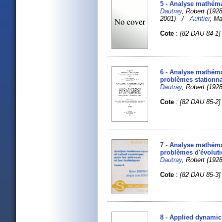
5 - Analyse mathéma
Dautray
, Robert (192
2001) /
Auhtier
, M
Cote
:
[82 DAU 84-1]
6 - Analyse mathéma
problèmes stationna
Dautray
, Robert (192
Cote
:
[82 DAU 85-2]
7 - Analyse mathéma
problèmes d'évolut
Dautray
, Robert (192
Cote
:
[82 DAU 85-3]
8 - Applied dynami