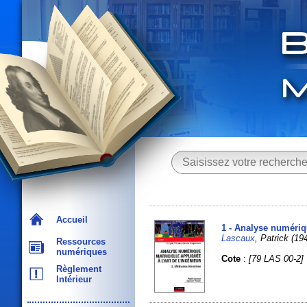
Accueil
1 - Analyse numériqu
Lascaux
, Patrick (
Ressources
numériques
Cote
:
[79 LAS 00-2]
Règlement
Intérieur