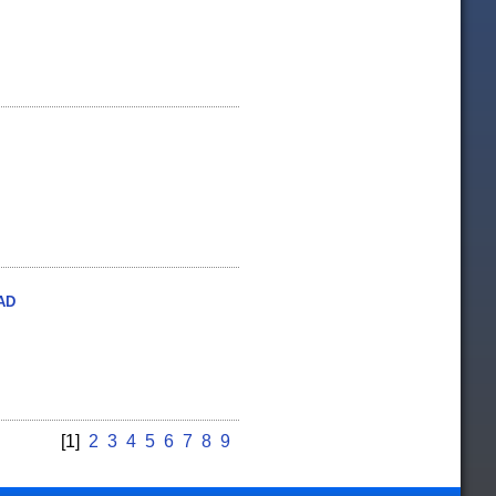
PAD
[1]
2
3
4
5
6
7
8
9