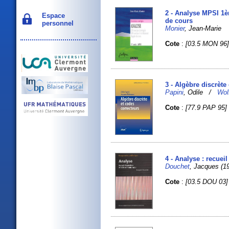
2 - Analyse MPSI 1è
Espace
de cours
personnel
Monier
, Jean-Marie
Cote
:
[03.5 MON 96
3 - Algèbre discrète
Papini
, Odile /
Wol
Cote
:
[77.9 PAP 95]
4 - Analyse : recuei
Douchet
, Jacques (19
Cote
:
[03.5 DOU 03]