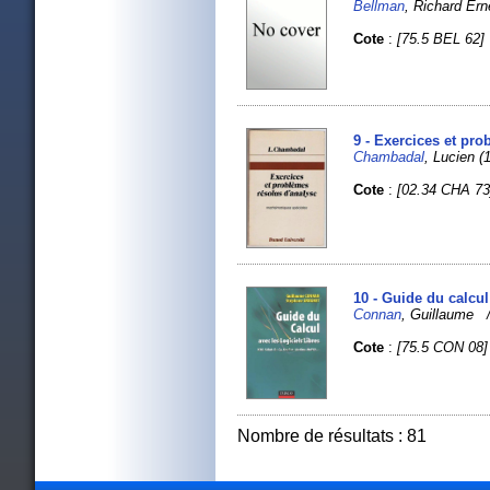
Bellman
, Richard Er
Cote
:
[75.5 BEL 62]
9 - Exercices et pr
Chambadal
, Lucien (1
Cote
:
[02.34 CHA 73
10 - Guide du calcu
Connan
, Guillaume
Cote
:
[75.5 CON 08]
Nombre de résultats : 81