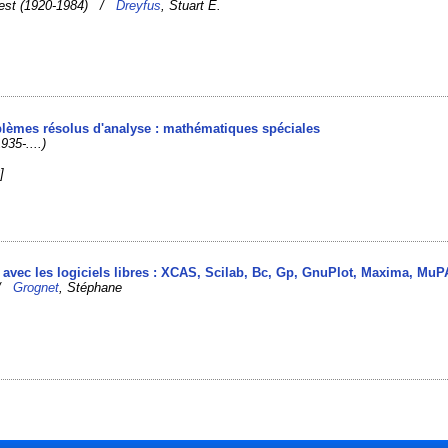
nest (1920-1984) /
Dreyfus
, Stuart E.
oblèmes résolus d'analyse : mathématiques spéciales
935-....)
]
l avec les logiciels libres : XCAS, Scilab, Bc, Gp, GnuPlot, Maxima, Mu
 /
Grognet
, Stéphane