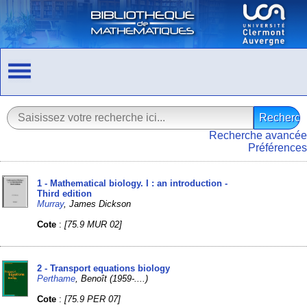
Recherche avancée
Préférences
1 - Mathematical biology. I : an introduction -
Third edition
Murray
, James Dickson
Cote
:
[75.9 MUR 02]
2 - Transport equations biology
Perthame
, Benoît (1959-....)
Cote
:
[75.9 PER 07]