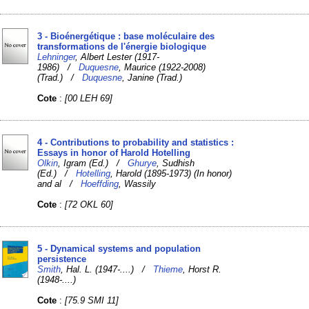
3 - Bioénergétique : base moléculaire des
transformations de l'énergie biologique
Lehninger
, Albert Lester (1917-
1986) /
Duquesne
, Maurice (1922-2008)
(Trad.) /
Duquesne
, Janine (Trad.)
Cote
:
[00 LEH 69]
4 - Contributions to probability and statistics :
Essays in honor of Harold Hotelling
Olkin
, Igram (Ed.) /
Ghurye
, Sudhish
(Ed.) /
Hotelling
, Harold (1895-1973) (In honor)
and al /
Hoeffding
, Wassily
Cote
:
[72 OKL 60]
5 - Dynamical systems and population
persistence
Smith
, Hal. L. (1947-....) /
Thieme
, Horst R.
(1948-....)
Cote
:
[75.9 SMI 11]