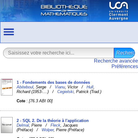
Recherche avancée
Préférences
1 - Fondements des bases de données
Abiteboul
, Serge /
Vianu
, Victor /
Hull
,
Richard (1953-....) /
Cegielski
, Patrick (Trad.)
Cote
:
[76.3 ABI 00]
2 - SQL 2. De la théorie à l'application
Delmal
, Pierre /
Fleck
, Jacques
(Préface) /
Wolper
, Pierre (Préface)