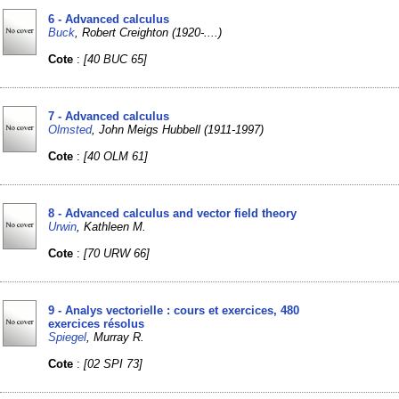
6 - Advanced calculus
Buck
, Robert Creighton (1920-....)
Cote
:
[40 BUC 65]
7 - Advanced calculus
Olmsted
, John Meigs Hubbell (1911-1997)
Cote
:
[40 OLM 61]
8 - Advanced calculus and vector field theory
Urwin
, Kathleen M.
Cote
:
[70 URW 66]
9 - Analys vectorielle : cours et exercices, 480
exercices résolus
Spiegel
, Murray R.
Cote
:
[02 SPI 73]