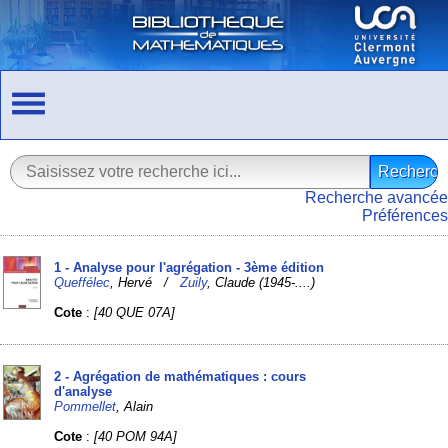
Recherche avancée
Préférences
1 - Analyse pour l'agrégation - 3ème édition
Queffélec
, Hervé /
Zuily
, Claude (1945-....)
Cote
:
[40 QUE 07A]
2 - Agrégation de mathématiques : cours
d'analyse
Pommellet
, Alain
Cote
:
[40 POM 94A]