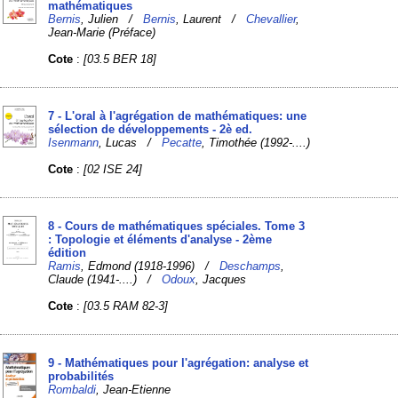
mathématiques
Bernis
, Julien /
Bernis
, Laurent /
Chevallier
,
Jean-Marie (Préface)
Cote
:
[03.5 BER 18]
7 - L'oral à l'agrégation de mathématiques: une
sélection de développements - 2è ed.
Isenmann
, Lucas /
Pecatte
, Timothée (1992-....)
Cote
:
[02 ISE 24]
8 - Cours de mathématiques spéciales. Tome 3
: Topologie et éléments d'analyse - 2ème
édition
Ramis
, Edmond (1918-1996) /
Deschamps
,
Claude (1941-....) /
Odoux
, Jacques
Cote
:
[03.5 RAM 82-3]
9 - Mathématiques pour l'agrégation: analyse et
probabilités
Rombaldi
, Jean-Etienne