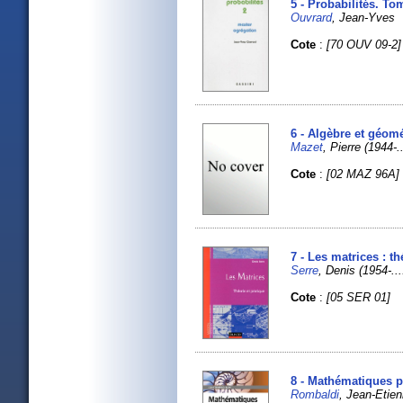
5 - Probabilités. To
Ouvrard
, Jean-Yves
Cote
:
[70 OUV 09-2]
6 - Algèbre et géom
Mazet
, Pierre (1944-..
Cote
:
[02 MAZ 96A]
7 - Les matrices : th
Serre
, Denis (1954-...
Cote
:
[05 SER 01]
8 - Mathématiques po
Rombaldi
, Jean-Etie