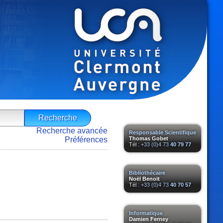
Recherche avancée
Responsable Scientifique
Préférences
Thomas Gobet
Tél :
+33 (0)4 73
40 79 77
Bibliothécaire
Noël Benoit
Tél :
+33 (0)4 73
40 70 57
Informatique
Damien Ferney