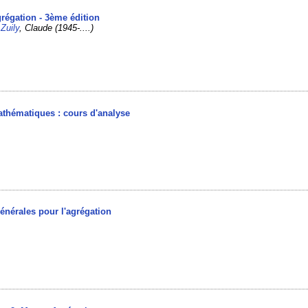
grégation - 3ème édition
/
Zuily
, Claude (1945-....)
athématiques : cours d'analyse
énérales pour l'agrégation