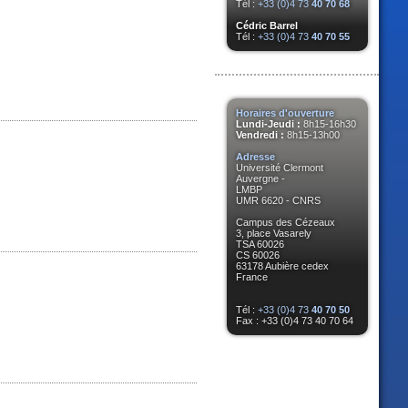
Tél :
+33 (0)4 73
40 70 68
Cédric Barrel
Tél :
+33 (0)4 73
40 70 55
Horaires d'ouverture
Lundi-Jeudi :
8h15-16h30
Vendredi :
8h15-13h00
Adresse
Université Clermont
Auvergne -
LMBP
UMR 6620 - CNRS
Campus des Cézeaux
3, place Vasarely
TSA 60026
CS 60026
63178 Aubière cedex
France
Tél :
+33 (0)4 73
40 70 50
Fax : +33 (0)4 73 40 70 64