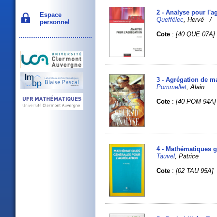
2 - Analyse pour l'a
Espace
Queffélec
, Hervé 
personnel
Cote
:
[40 QUE 07A]
3 - Agrégation de m
Pommellet
, Alain
Cote
:
[40 POM 94A]
4 - Mathématiques g
Tauvel
, Patrice
Cote
:
[02 TAU 95A]