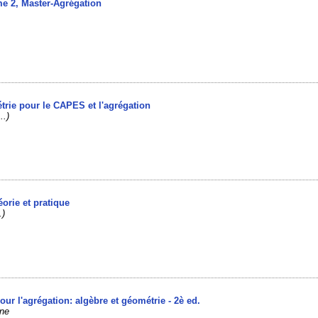
me 2, Master-Agrégation
étrie pour le CAPES et l'agrégation
..)
éorie et pratique
.)
ur l'agrégation: algèbre et géométrie - 2è ed.
nne