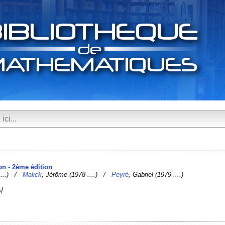
ion - 2ème édition
-....) /
Malick
, Jérôme (1978-....) /
Peyré
, Gabriel (1979-....)
]