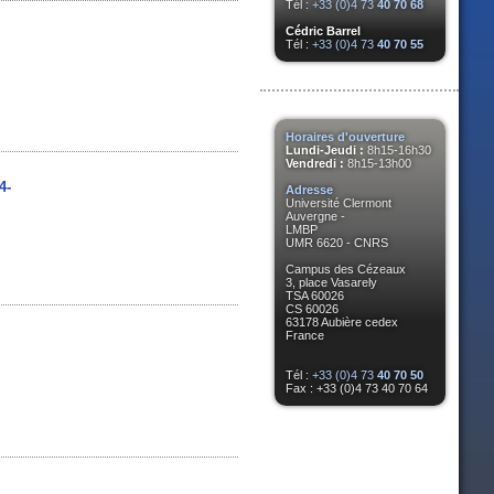
Tél :
+33 (0)4 73
40 70 68
Cédric Barrel
Tél :
+33 (0)4 73
40 70 55
Horaires d'ouverture
Lundi-Jeudi :
8h15-16h30
Vendredi :
8h15-13h00
4-
Adresse
Université Clermont
Auvergne -
LMBP
UMR 6620 - CNRS
Campus des Cézeaux
3, place Vasarely
TSA 60026
CS 60026
63178 Aubière cedex
France
Tél :
+33 (0)4 73
40 70 50
Fax : +33 (0)4 73 40 70 64