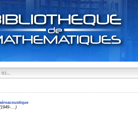
t aéroacoustique
(1949-....)