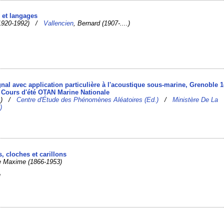
 et langages
(1920-1992) /
Vallencien
, Bernard (1907-....)
gnal avec application particulière à l'acoustique sous-marine, Grenoble 1
 Cours d'été OTAN Marine Nationale
d.) /
Centre d'Étude des Phénomènes Aléatoires (Ed.)
/
Ministère De La
)
s, cloches et carillons
re Maxime (1866-1953)
]