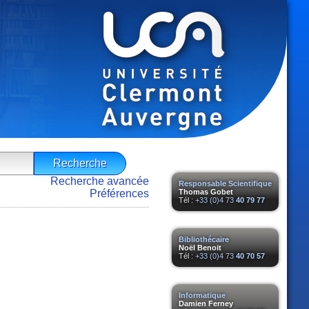
Recherche avancée
Responsable Scientifique
Préférences
Thomas Gobet
Tél :
+33 (0)4 73
40 79 77
Bibliothécaire
Noël Benoit
Tél :
+33 (0)4 73
40 70 57
Informatique
Damien Ferney