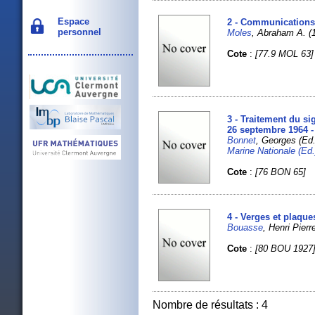
Espace
2 - Communications
personnel
Moles
, Abraham A. 
Cote
:
[77.9 MOL 63]
3 - Traitement du si
26 septembre 1964 -
Bonnet
, Georges (E
Marine Nationale (Ed.
Cote
:
[76 BON 65]
4 - Verges et plaque
Bouasse
, Henri Pier
Cote
:
[80 BOU 1927
Nombre de résultats : 4