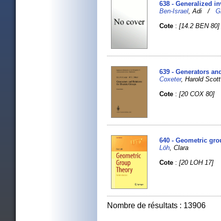
638 - Generalized i
Ben-Israel
, Adi /
G
Cote
:
[14.2 BEN 80]
639 - Generators and
Coxeter
, Harold Sco
Cote
:
[20 COX 80]
640 - Geometric gro
Löh
, Clara
Cote
:
[20 LOH 17]
Nombre de résultats : 13906