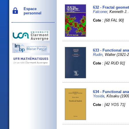
632 - Fractal geome
Espace
Falconer
, Kenneth J. 
personnel
Cote
:
[68 FAL 90]
633 - Functional ana
Rudin
, Walter (1921-
Cote
:
[42 RUD 91]
634 - Functional ana
Yosida
, Kôsaku (190
Cote
:
[42 YOS 71]