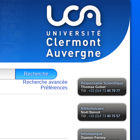
Recherche avancée
Responsable Scientifique
Préférences
Thomas Gobet
Tél :
+33 (0)4 73
40 79 77
Bibliothécaire
Noël Benoit
Tél :
+33 (0)4 73
40 70 57
Informatique
Damien Ferney