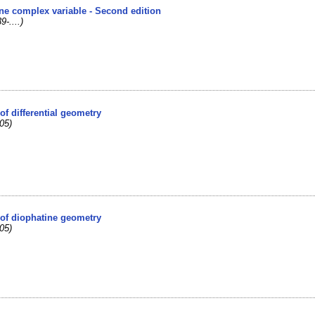
one complex variable - Second edition
9-....)
of differential geometry
05)
of diophatine geometry
05)