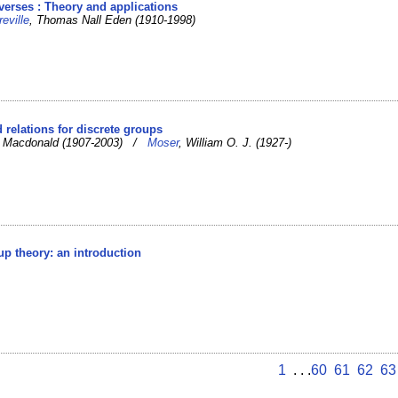
nverses : Theory and applications
reville
, Thomas Nall Eden (1910-1998)
 relations for discrete groups
tt Macdonald (1907-2003) /
Moser
, William O. J. (1927-)
up theory: an introduction
1
. . .
60
61
62
63