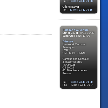
Tél :
+33 (0)4 73
40 70 68
Cédric Barrel
Tél :
+33 (0)4 73
40 70 55
Horaires d'ouverture
Lundi-Jeudi :
8h15-16h30
Vendredi :
8h15-13h00
Adresse
Université Clermont
Auvergne -
LMBP
UMR 6620 - CNRS
Campus des Cézeaux
3, place Vasarely
TSA 60026
CS 60026
63178 Aubière cedex
France
Tél :
+33 (0)4 73
40 70 50
Fax : +33 (0)4 73 40 70 64