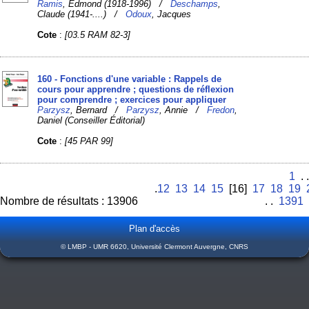
Ramis
, Edmond (1918-1996) /
Deschamps
,
Claude (1941-....) /
Odoux
, Jacques
Cote
:
[03.5 RAM 82-3]
160 - Fonctions d'une variable : Rappels de
cours pour apprendre ; questions de réflexion
pour comprendre ; exercices pour appliquer
Parzysz
, Bernard /
Parzysz
, Annie /
Fredon
,
Daniel (Conseiller Éditorial)
Cote
:
[45 PAR 99]
1
. .
.
12
13
14
15
[16]
17
18
19
Nombre de résultats : 13906
. .
1391
Plan d'accès
© LMBP - UMR 6620, Université Clermont Auvergne, CNRS