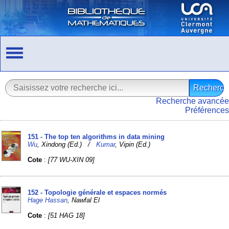
Recherche avancée
Préférences
151 - The top ten algorithms in data mining
Wu
, Xindong (Ed.) /
Kumar
, Vipin (Ed.)
Cote
:
[77 WU-XIN 09]
152 - Topologie générale et espaces normés
Hage Hassan
, Nawfal El
Cote
:
[51 HAG 18]