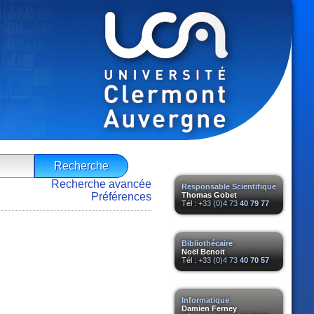
Recherche avancée
Responsable Scientifique
Préférences
Thomas Gobet
Tél :
+33 (0)4 73
40 79 77
Bibliothécaire
Noël Benoit
Tél :
+33 (0)4 73
40 70 57
Informatique
Damien Ferney