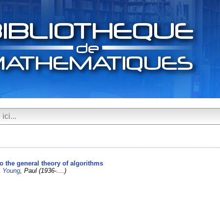
to the general theory of algorithms
/
Young
, Paul (1936-....)