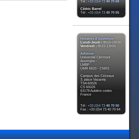
Tél :
+33 (0)4 73
40 70 68
Cédric Barrel
Tél :
+33 (0)4 73
40 70 55
Horaires d'ouverture
Lundi-Jeudi :
8h15-16h30
Vendredi :
8h15-13h00
Adresse
Université Clermont
Auvergne -
LMBP
UMR 6620 - CNRS
Campus des Cézeaux
3, place Vasarely
TSA 60026
CS 60026
63178 Aubière cedex
France
Tél :
+33 (0)4 73
40 70 50
Fax : +33 (0)4 73 40 70 64