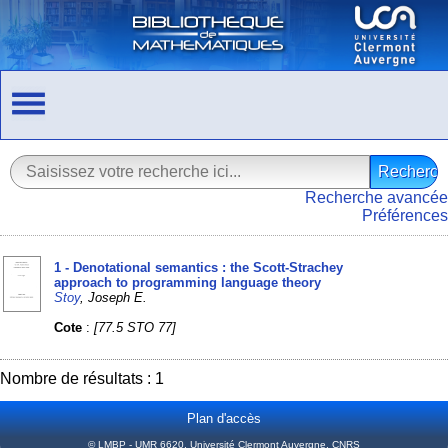
Recherche avancée
Préférences
1 - Denotational semantics : the Scott-Strachey
approach to programming language theory
Stoy
, Joseph E.
Cote
:
[77.5 STO 77]
Nombre de résultats : 1
Plan d'accès
© LMBP - UMR 6620, Université Clermont Auvergne, CNRS