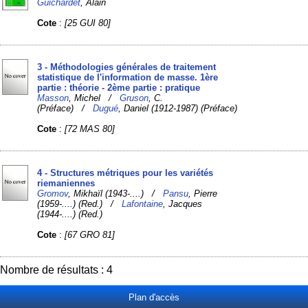
Guichardet
, Alain
Cote
:
[25 GUI 80]
3 - Méthodologies générales de traitement
statistique de l'information de masse. 1ère
partie : théorie - 2ème partie : pratique
Masson
, Michel /
Gruson
, C.
(Préface) /
Dugué
, Daniel (1912-1987) (Préface)
Cote
:
[72 MAS 80]
4 - Structures métriques pour les variétés
riemaniennes
Gromov
, Mikhaïl (1943-....) /
Pansu
, Pierre
(1959-....) (Red.) /
Lafontaine
, Jacques
(1944-....) (Red.)
Cote
:
[67 GRO 81]
Nombre de résultats : 4
Plan d'accès