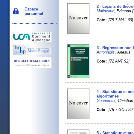
2 - Leçons de théo
Espace
Malinvaud
, Edmond (
personnel
Cote
:
[75.7 MAL 69]
3 - Régression non l
Antoniadis
, Anesti
Cote
:
[72 ANT 92]
4 - Statistique et 
algorithmes
Gourieroux
, Christia
Cote
:
[75.7 GOU 89-
5 - Statistique et 