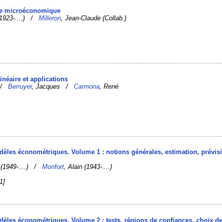
rie microéconomique
1923-....) /
Milleron
, Jean-Claude (Collab.)
inéaire et applications
s /
Berruyer
, Jacques /
Carmona
, René
modèles économétriques. Volume 1 : notions générales, estimation, prévis
n (1949-....) /
Monfort
, Alain (1943-....)
1]
modèles économétriques. Volume 2 : tests, régions de confiances, choix d