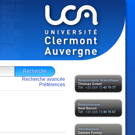
Recherche avancée
Responsable Scientifique
Préférences
Thomas Gobet
Tél :
+33 (0)4 73
40 79 77
Bibliothécaire
Noël Benoit
Tél :
+33 (0)4 73
40 70 57
Informatique
Damien Ferney