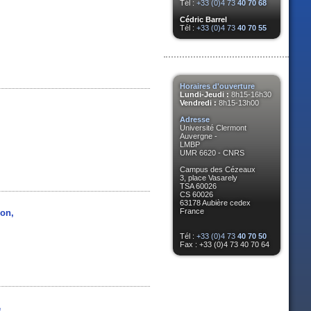
Tél :
+33 (0)4 73
40 70 68
Cédric Barrel
Tél :
+33 (0)4 73
40 70 55
Horaires d'ouverture
Lundi-Jeudi :
8h15-16h30
Vendredi :
8h15-13h00
Adresse
Université Clermont
Auvergne -
LMBP
UMR 6620 - CNRS
Campus des Cézeaux
3, place Vasarely
TSA 60026
CS 60026
63178 Aubière cedex
France
ion,
Tél :
+33 (0)4 73
40 70 50
Fax : +33 (0)4 73 40 70 64
e