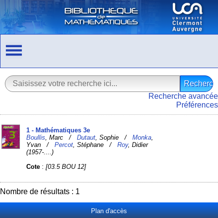
Recherche avancée
Préférences
1 - Mathématiques 3e
Boullis
, Marc /
Dutaut
, Sophie /
Monka
,
Yvan /
Percot
, Stéphane /
Roy
, Didier
(1957-....)
Cote
:
[03.5 BOU 12]
Nombre de résultats : 1
Plan d'accès