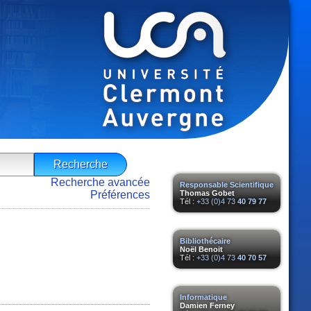
Recherche avancée
Responsable Scientifique
Préférences
Thomas Gobet
Tél :
+33 (0)4 73
40 79 77
Bibliothécaire
Noël Benoit
Tél :
+33 (0)4 73
40 70 57
Informatique
Damien Ferney