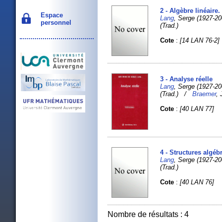
2 - Algèbre linéaire
Espace
Lang
, Serge (1927-
personnel
(Trad.)
Cote
:
[14 LAN 76-2]
3 - Analyse réelle
Lang
, Serge (1927-
(Trad.) /
Braemer
, 
Cote
:
[40 LAN 77]
4 - Structures algéb
Lang
, Serge (1927-
(Trad.)
Cote
:
[40 LAN 76]
Nombre de résultats : 4