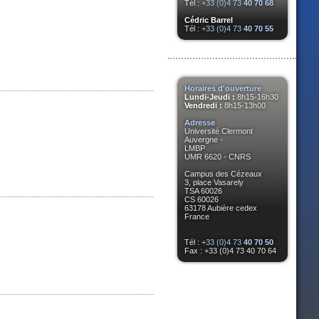
Tél :
+33 (0)4 73
40 70 68
Cédric Barrel
Tél :
+33 (0)4 73
40 70 55
Horaires d'ouverture
Lundi-Jeudi :
8h15-16h30
Vendredi :
8h15-13h00
Adresse
Université Clermont
Auvergne -
LMBP
UMR 6620 - CNRS
Campus des Cézeaux
3, place Vasarely
TSA 60026
CS 60026
63178 Aubière cedex
France
Tél :
+33 (0)4 73
40 70 50
Fax : +33 (0)4 73 40 70 64