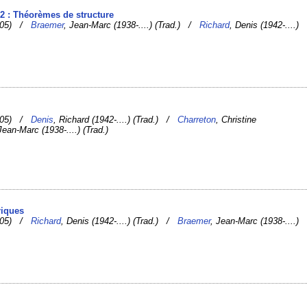
. 2 : Théorèmes de structure
2005) /
Braemer
, Jean-Marc (1938-....) (Trad.) /
Richard
, Denis (1942-....)
2005) /
Denis
, Richard (1942-....) (Trad.) /
Charreton
, Christine
Jean-Marc (1938-....) (Trad.)
riques
2005) /
Richard
, Denis (1942-....) (Trad.) /
Braemer
, Jean-Marc (1938-....)