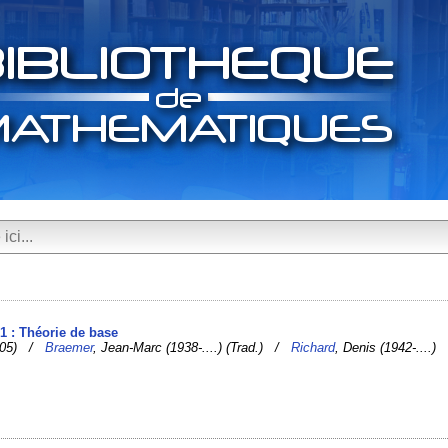
 1 : Théorie de base
2005) /
Braemer
, Jean-Marc (1938-....) (Trad.) /
Richard
, Denis (1942-....)