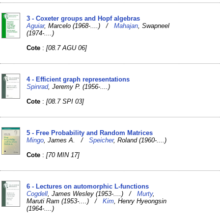
3 - Coxeter groups and Hopf algebras
Aguiar
, Marcelo (1968-....) /
Mahajan
, Swapneel
(1974-....)
Cote
:
[08.7 AGU 06]
4 - Efficient graph representations
Spinrad
, Jeremy P. (1956-....)
Cote
:
[08.7 SPI 03]
5 - Free Probability and Random Matrices
Mingo
, James A. /
Speicher
, Roland (1960-....)
Cote
:
[70 MIN 17]
6 - Lectures on automorphic L-functions
Cogdell
, James Wesley (1953-....) /
Murty
,
Maruti Ram (1953-....) /
Kim
, Henry Hyeongsin
(1964-....)