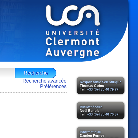
Recherche avancée
Responsable Scientifique
Préférences
Thomas Gobet
Tél :
+33 (0)4 73
40 79 77
Bibliothécaire
Noël Benoit
Tél :
+33 (0)4 73
40 70 57
Informatique
Damien Ferney