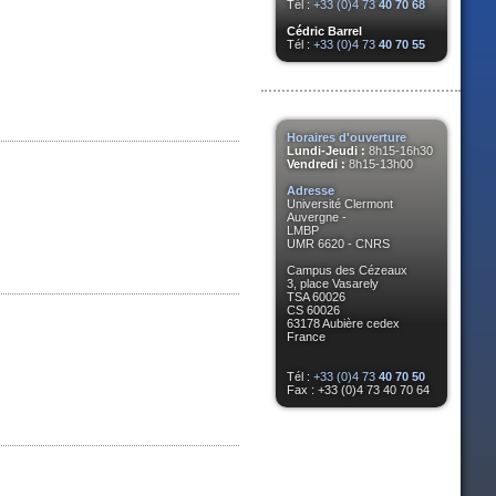
Tél :
+33 (0)4 73
40 70 68
Cédric Barrel
Tél :
+33 (0)4 73
40 70 55
Horaires d'ouverture
Lundi-Jeudi :
8h15-16h30
Vendredi :
8h15-13h00
Adresse
Université Clermont
Auvergne -
LMBP
UMR 6620 - CNRS
Campus des Cézeaux
3, place Vasarely
TSA 60026
CS 60026
63178 Aubière cedex
France
Tél :
+33 (0)4 73
40 70 50
Fax : +33 (0)4 73 40 70 64