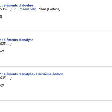
1 : éléments d'algébre
(1935-....) /
Rosenstiehl
, Pierre (Préface)
1]
2 : éléments d'analyse
935-....)
-2]
2 : éléments d'analyse - Deuxième édition
935-....)
-2]