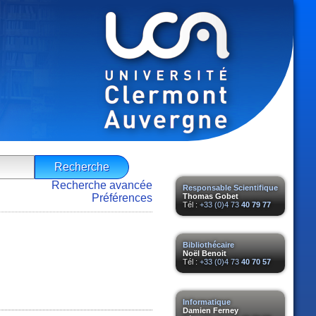
Recherche avancée
Responsable Scientifique
Préférences
Thomas Gobet
Tél :
+33 (0)4 73
40 79 77
Bibliothécaire
Noël Benoit
Tél :
+33 (0)4 73
40 70 57
Informatique
Damien Ferney