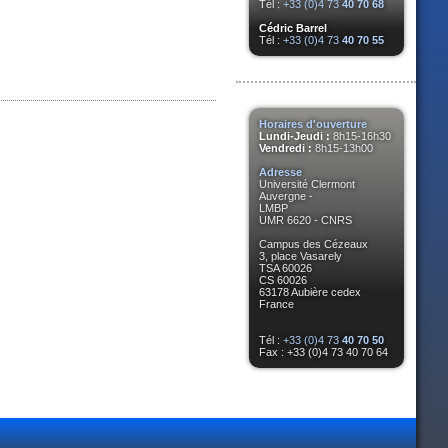
Tél :
+33 (0)4 73
40 70 68
Cédric Barrel
Tél :
+33 (0)4 73
40 70 55
Horaires d'ouverture
Lundi-Jeudi :
8h15-16h30
Vendredi :
8h15-13h00
Adresse
Université Clermont
Auvergne -
LMBP
UMR 6620 - CNRS
Campus des Cézeaux
3, place Vasarely
TSA 60026
CS 60026
63178 Aubière cedex
France
Tél :
+33 (0)4 73
40 70 50
Fax : +33 (0)4 73 40 70 64