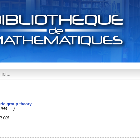
tric group theory
1944-....)
R 00]