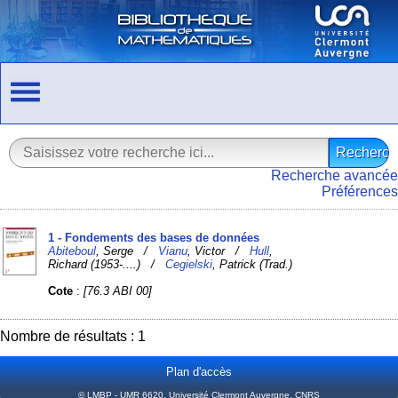
Recherche avancée
Préférences
1 - Fondements des bases de données
Abiteboul
, Serge /
Vianu
, Victor /
Hull
,
Richard (1953-....) /
Cegielski
, Patrick (Trad.)
Cote
:
[76.3 ABI 00]
Nombre de résultats : 1
Plan d'accès
© LMBP - UMR 6620, Université Clermont Auvergne, CNRS