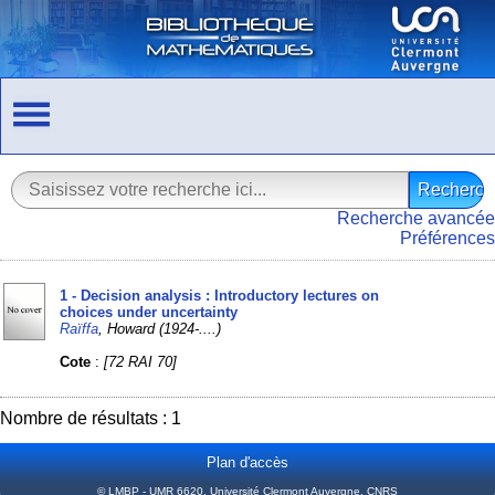
Recherche avancée
Préférences
1 - Decision analysis : Introductory lectures on
choices under uncertainty
Raïffa
, Howard (1924-....)
Cote
:
[72 RAI 70]
Nombre de résultats : 1
Plan d'accès
© LMBP - UMR 6620, Université Clermont Auvergne, CNRS