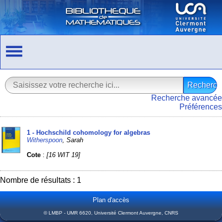
Recherche avancée
Préférences
1 - Hochschild cohomology for algebras
Witherspoon
, Sarah
Cote
:
[16 WIT 19]
Nombre de résultats : 1
Plan d'accès
© LMBP - UMR 6620, Université Clermont Auvergne, CNRS