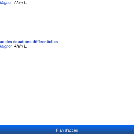
/
Mignot
, Alain L.
e des équations différentielles
/
Mignot
, Alain L.
Plan d'accès