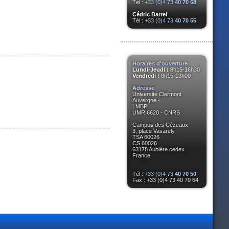
Tél :
+33 (0)4 73
40 70 68
Cédric Barrel
Tél :
+33 (0)4 73
40 70 55
Horaires d'ouverture
Lundi-Jeudi :
8h15-16h30
Vendredi :
8h15-13h00
Adresse
Université Clermont
Auvergne -
LMBP
UMR 6620 - CNRS
Campus des Cézeaux
3, place Vasarely
TSA 60026
CS 60026
63178 Aubière cedex
France
Tél :
+33 (0)4 73
40 70 50
Fax : +33 (0)4 73 40 70 64