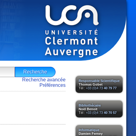
Recherche avancée
Responsable Scientifique
Préférences
Thomas Gobet
Tél :
+33 (0)4 73
40 79 77
Bibliothécaire
Noël Benoit
Tél :
+33 (0)4 73
40 70 57
Informatique
Damien Ferney