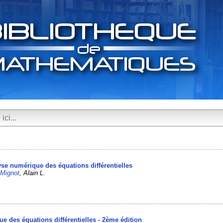
yse numérique des équations différentielles
/
Mignot
, Alain L.
e des équations différentielles - 2ème édition