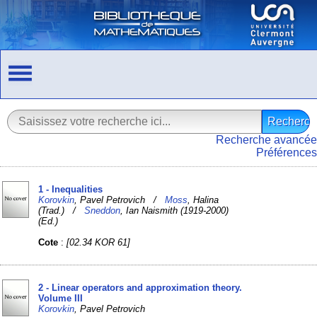
Recherche avancée
Préférences
1 - Inequalities
Korovkin
, Pavel Petrovich /
Moss
, Halina
(Trad.) /
Sneddon
, Ian Naismith (1919-2000)
(Ed.)
Cote
:
[02.34 KOR 61]
2 - Linear operators and approximation theory.
Volume III
Korovkin
, Pavel Petrovich