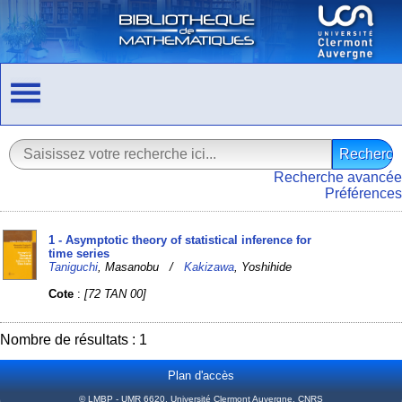
Recherche avancée
Préférences
1 - Asymptotic theory of statistical inference for
time series
Taniguchi
, Masanobu /
Kakizawa
, Yoshihide
Cote
:
[72 TAN 00]
Nombre de résultats : 1
Plan d'accès
© LMBP - UMR 6620, Université Clermont Auvergne, CNRS