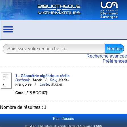
Recherche avancée
Préférences
1 - Géométrie algébrique réelle
Bochnak
, Jacek /
Roy
, Marie-
Françoise /
Coste
, Michel
Cote
:
[18 BOC 87]
Nombre de résultats : 1
Plan d'accès
© LMBP - UMR 6620, Université Clermont Auvergne, CNRS