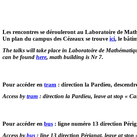
Les rencontres
se dérouleront au Laboratoire de Mat
Un plan du campus des Cézeaux se trouve
ici
, le bât
The talks will take place in Laboratoire de Mathémati
can be found
here
, math building is Nr 7.
Pour accéder en
tram
: direction la Pardieu, descendr
Access by
tram
: direction la Pardieu, leave at stop « C
Pour accéder en
bus
: ligne numéro 13 direction Périg
Access by
bus
: line 13 direction Pérignat, leave at stop