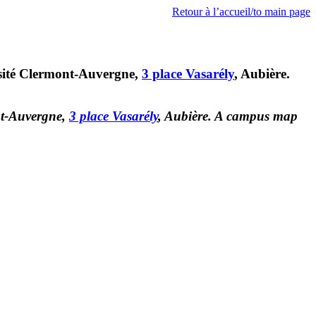
Retour à l’accueil/to main page
rsité Clermont-Auvergne,
3
place Vasarély
, Aubière.
nt-Auvergne,
3
place Vasarély
, Aubière. A campus map